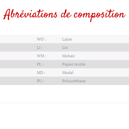
Abréviations de composition
WO :
Laine
LI :
Lin
WM :
Mohair
PL :
Papier textile
MD :
Modal
PU :
Polyuréthane