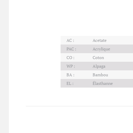
AC :
Acetate
PAC :
Acrylique
CO :
Coton
WP :
Alpaga
BA :
Bambou
EL :
Élasthanne