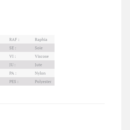
RAF :
Raphia
SE :
Soie
VI :
Viscose
JU :
Jute
PA :
Nylon
PES :
Polyester