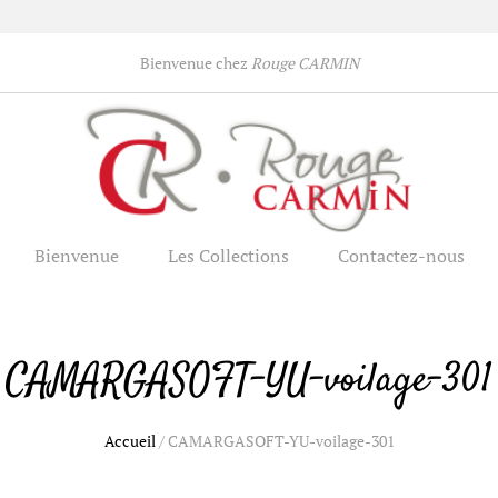
Bienvenue chez
Rouge CARMIN
Bienvenue
Les Collections
Contactez-nous
CAMARGASOFT-YU-voilage-301
Accueil
/
CAMARGASOFT-YU-voilage-301