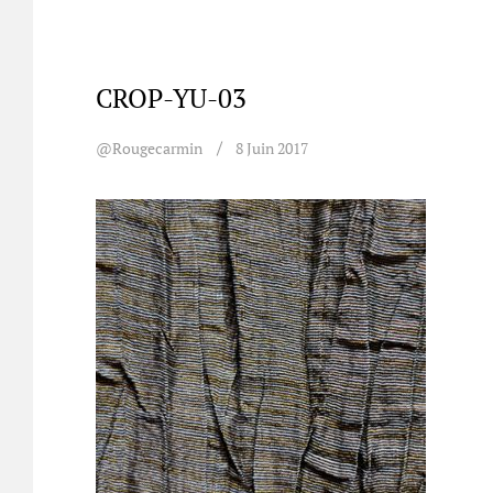
CROP-YU-03
@rougecarmin
8 Juin 2017