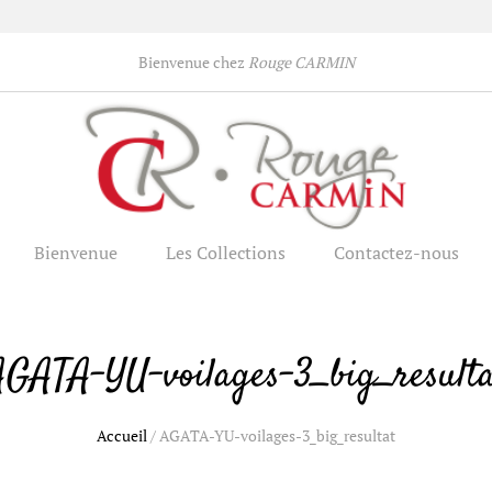
Bienvenue chez
Rouge CARMIN
Bienvenue
Les Collections
Contactez-nous
AGATA-YU-voilages-3_big_resulta
Accueil
/
AGATA-YU-voilages-3_big_resultat