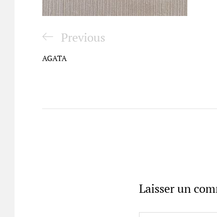
Navigation
Previous
Previous
de
Post
AGATA
l’article
Laisser un co