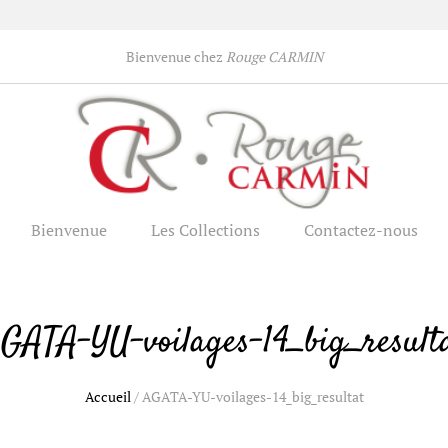
Bienvenue chez
Rouge CARMIN
Bienvenue
Les Collections
Contactez-nous
GATA-YU-voilages-14_big_result
Accueil
/
AGATA-YU-voilages-14_big_resultat