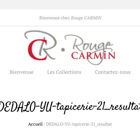
Bienvenue chez
Rouge CARMIN
Bienvenue
Les Collections
Contactez-nous
DEDALO-YU-tapicerie-21_resulta
Accueil
/
DEDALO-YU-tapicerie-21_resultat