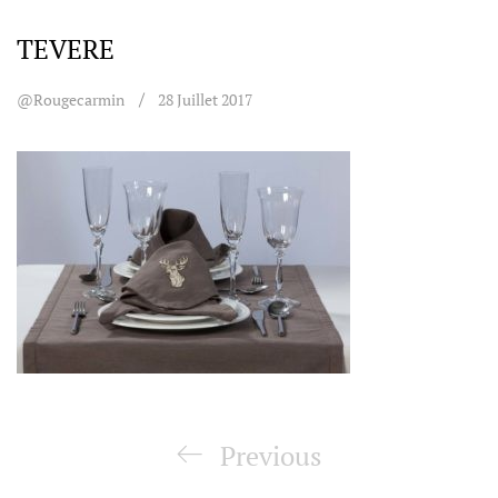
TEVERE
@rougecarmin
28 Juillet 2017
Navigation
de
Previous
Previous