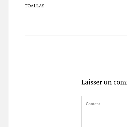
de
Post
TOALLAS
l’article
Laisser un co