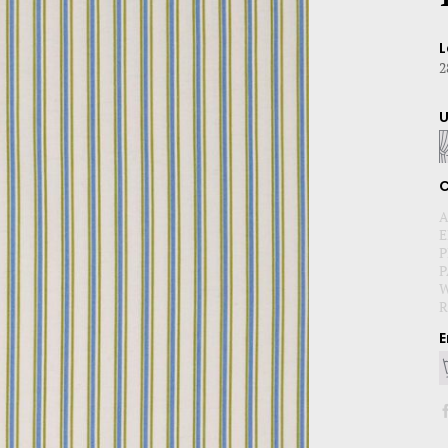
L
2
C
A
E
P
P
W
R
E