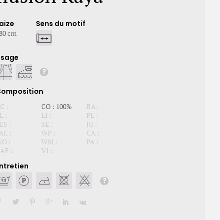
aize
Sens du motif
80 cm
Usage
omposition
C :
CO : 100%
BA:
L :
LI :
PL :
ES :
SE :
JU :
AC :
WP :
CA :
O :
WM :
PA :
AF :
VI :
ntretien