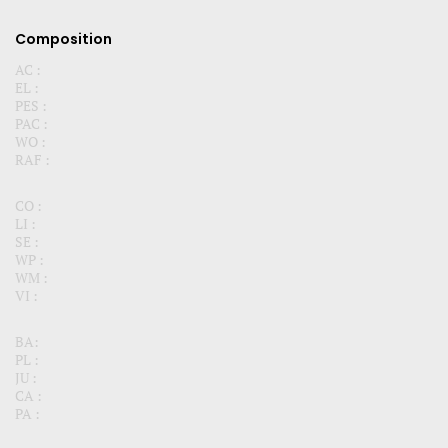
Composition
AC :
EL :
PES :
PAC :
WO :
RAF :
CO :
LI :
SE :
WP :
WM :
VI :
BA:
PL :
JU :
CA :
PA :