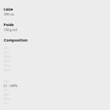
Laize
290 cm
Poids
130 g/m2
Composition
AC :
EL :
PES :
PAC :
WO :
RAF :
CO :
LI : 100%
SE :
WP :
WM :
VI :