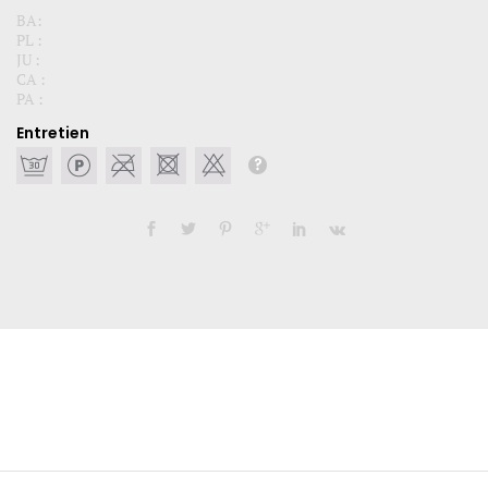
BA:
PL :
JU :
CA :
PA :
Entretien