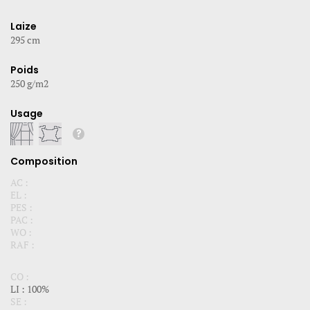
Laize
295 cm
Poids
250 g/m2
Usage
Composition
AC :
EL :
PES :
PAC :
WO :
RAF :
CO :
LI : 100%
SE :