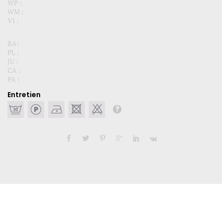
WP :
WM :
VI :
BA:
PL :
JU :
CA :
PA :
Entretien