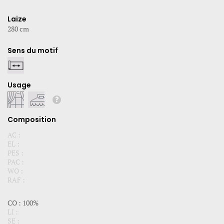
Laize
280 cm
Sens du motif
Usage
Composition
AC :
EL :
PES :
PAC :
WO :
RAF :
CO : 100%
LI :
SE :