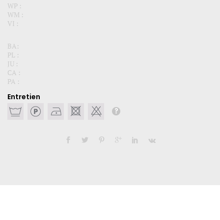
WP :
WM :
VI :
BA:
PL :
JU :
CA :
PA :
Entretien