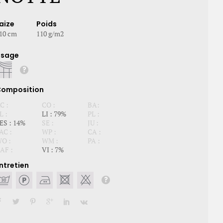
aize
Poids
10 cm
110 g/m2
Usage
omposition
C :
CO :
BA:
L :
LI : 79%
PL :
ES : 14%
SE :
JU :
AC :
WP :
CA :
O :
WM :
PA :
AF :
VI : 7%
ntretien