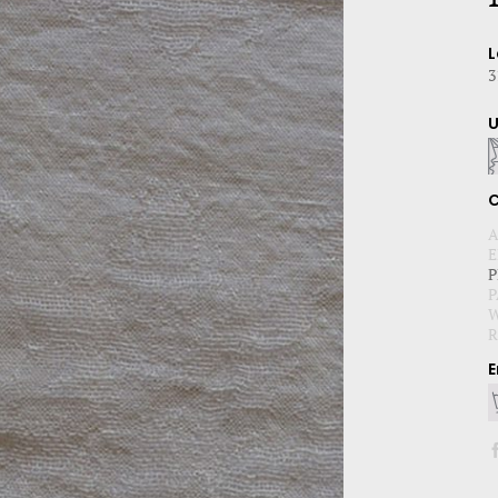
L
3
C
A
E
P
P
W
R
E