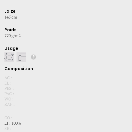
Laize
145 cm
Poids
770 g/m2
Usage
Composition
AC :
EL :
PES :
PAC :
WO :
RAF :
CO :
LI : 100%
SE :