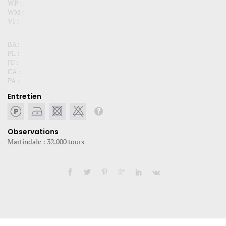
WP :
WM :
VI :
BA:
PL :
JU :
CA :
PA :
Entretien
Observations
Martindale : 32.000 tours