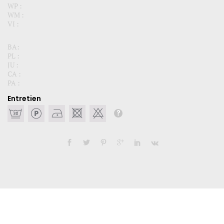
WP :
WM :
VI :
BA:
PL :
JU :
CA :
PA :
Entretien