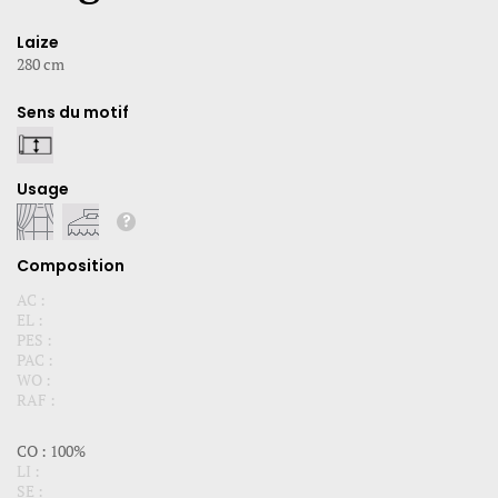
Laize
280 cm
Sens du motif
Usage
Composition
AC :
EL :
PES :
PAC :
WO :
RAF :
CO : 100%
LI :
SE :