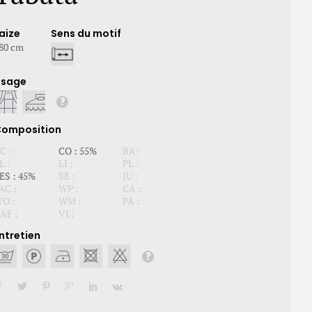
aize
Sens du motif
80 cm
Usage
omposition
C :
CO : 55%
BA:
L :
LI :
PL :
ES : 45%
SE :
JU :
AC :
WP :
CA :
O :
WM :
PA :
AF :
VI :
ntretien