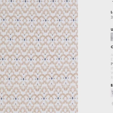
L
2
C
A
E
P
P
W
R
E